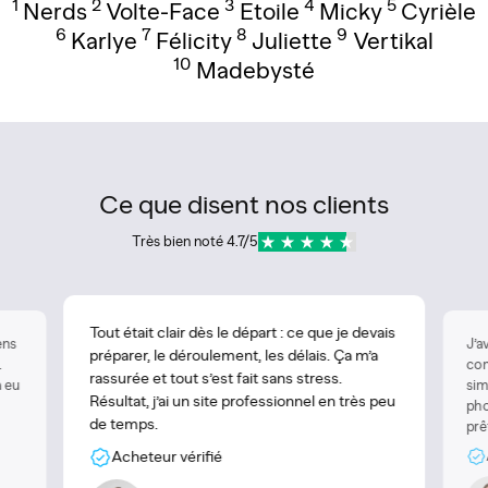
1
2
3
4
5
Nerds
Volte-Face
Etoile
Micky
Cyrièle
6
7
8
9
Karlye
Félicity
Juliette
Vertikal
10
Madebysté
Ce que disent nos clients
Très bien noté 4.7/5
Tout était clair dès le départ : ce que je devais
ens
J’a
préparer, le déroulement, les délais. Ça m’a
.
com
rassurée et tout s’est fait sans stress.
à eu
sim
Résultat, j’ai un site professionnel en très peu
pho
de temps.
prê
Acheteur vérifié