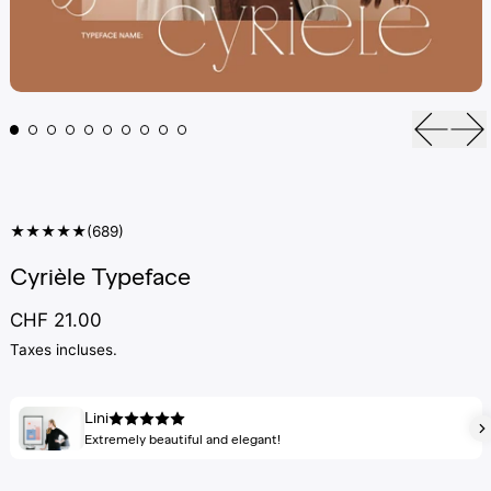
Diapos
Di
★★★★★(689)
Cyrièle Typeface
Prix normal
CHF 21.00
Taxes incluses.
Lini
Extremely beautiful and elegant!