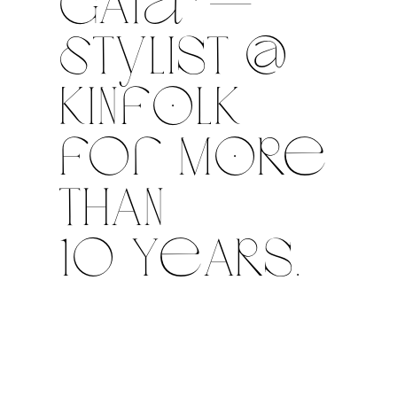
GAia*—
sTyLIST @
KINfOLK
for MORe
THAN
10 YeARS.