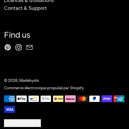
Licences & utilisations
Contact & Support
Find us
Pinterest
Instagram
Email
© 2026,
Madebysté
.
Commerce électronique propulsé par Shopify
Moyens de paiement
Pays/région
Suisse (CHF CHF)