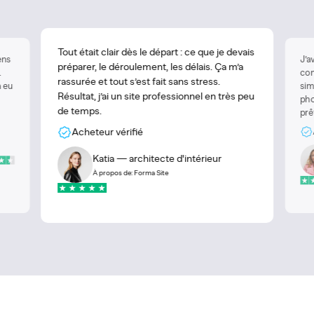
Tout était clair dès le départ : ce que je devais
ens
J’a
préparer, le déroulement, les délais. Ça m’a
.
com
rassurée et tout s’est fait sans stress.
à eu
sim
Résultat, j’ai un site professionnel en très peu
pho
de temps.
prê
Acheteur vérifié
Katia — architecte d'intérieur
À propos de: Forma Site