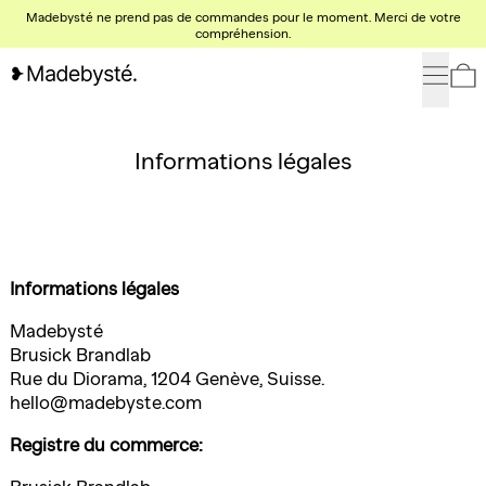
Madebysté ne prend pas de commandes pour le moment. Merci de votre
compréhension.
Menu
0
Informations légales
Informations légales
Madebysté
Brusick Brandlab
Rue du Diorama, 1204 Genève, Suisse.
hello@madebyste.com
Registre du commerce: