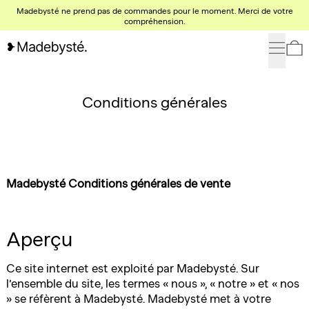
Madebysté ne prend pas de commandes pour le moment. Merci de votre
compréhension.
Menu
0
Conditions générales
Madebysté Conditions générales de vente
Aperçu
Ce site internet est exploité par Madebysté. Sur
l’ensemble du site, les termes « nous », « notre » et « nos
» se réfèrent à Madebysté. Madebysté met à votre