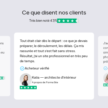
Ce que disent nos clients
Très bien noté 4.7/5
Tout était clair dès le départ : ce que je devais
ens
J’a
préparer, le déroulement, les délais. Ça m’a
.
com
rassurée et tout s’est fait sans stress.
à eu
sim
Résultat, j’ai un site professionnel en très peu
pho
de temps.
prê
Acheteur vérifié
Katia — architecte d'intérieur
À propos de: Forma Site